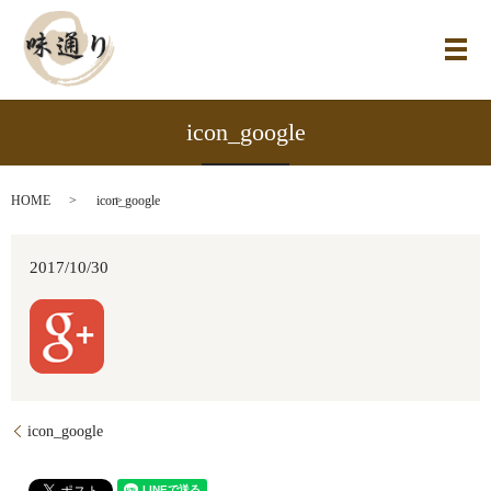
メ
icon_google
HOME
icon_google
2017/10/30
icon_google