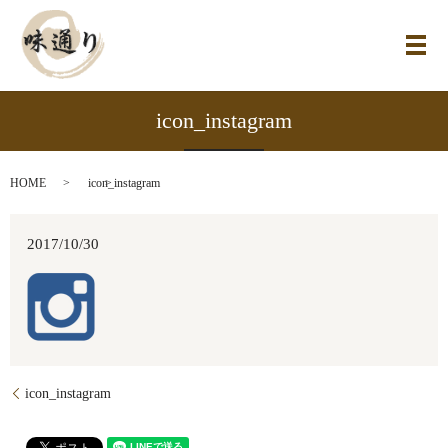
メ
icon_instagram
HOME
icon_instagram
2017/10/30
icon_instagram