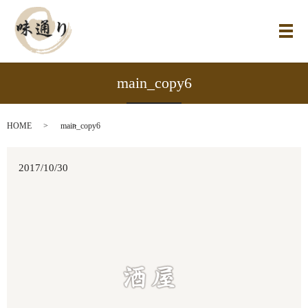
メ
main_copy6
HOME
main_copy6
2017/10/30